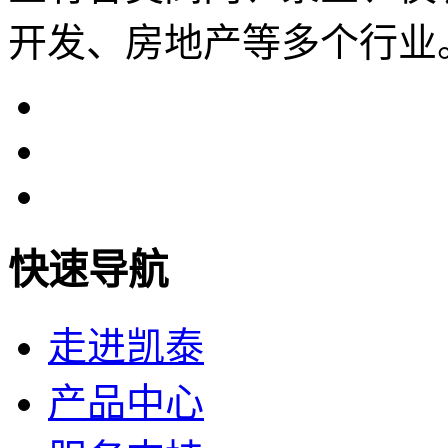
开发、房地产等多个行业
快速导航
走进凯泰
产品中心