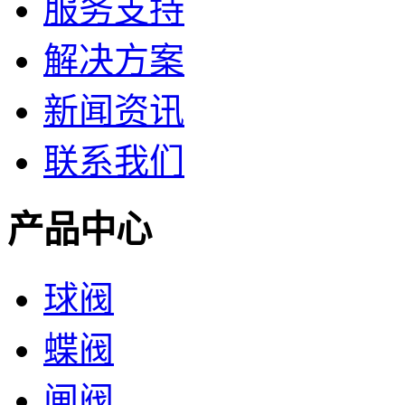
服务支持
解决方案
新闻资讯
联系我们
产品中心
球阀
蝶阀
闸阀