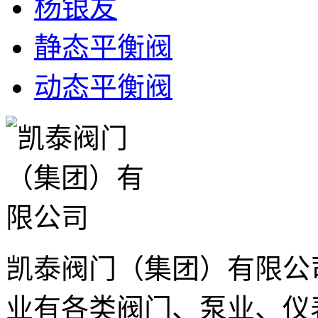
杨银友
静态平衡阀
动态平衡阀
凯泰阀门（集团）有限公
业有各类阀门、泵业、仪