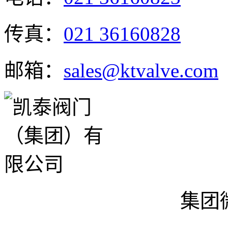
传真：
021 36160828
邮箱：
sales@ktvalve.com
集团