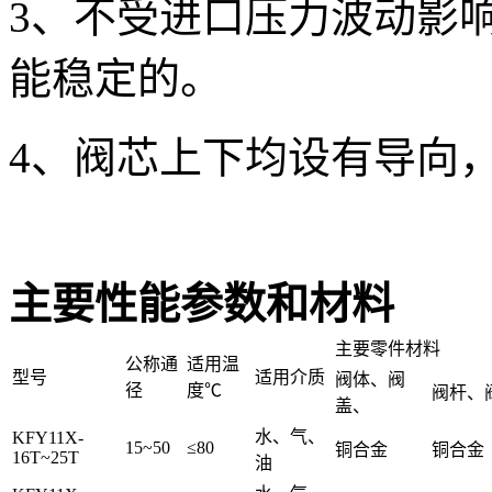
3、不受进口压力波动影
能稳定的。
4、阀芯上下均设有导向
主要性能参数和材料
主要零件材料
公称通
适用温
型号
适用介质
阀体、阀
径
度℃
阀杆、
盖、
水、气、
KFY11X-
15~50
≤80
铜合金
铜合金
16T~25T
油