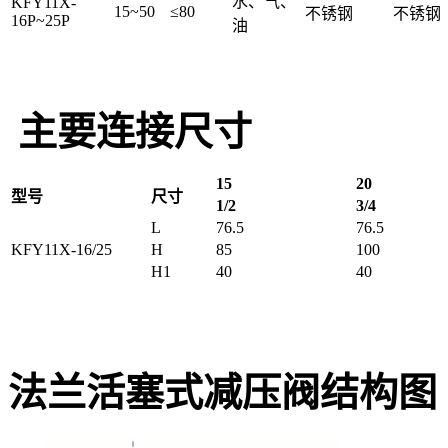
水、气、
KFY11X-
15~50
≤80
不锈钢
不锈钢
16P~25P
油
主要连接尺寸
15
20
型号
尺寸
1/2
3/4
L
76.5
76.5
KFY11X-16/25
H
85
100
H1
40
40
法兰活塞式减压阀结构图